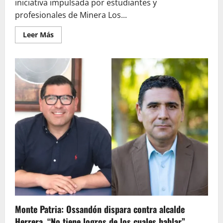
iniciativa impulsada por estudiantes y
profesionales de Minera Los...
Leer
Leer Más
más
acerca
de
Antakari
Racing
Team:
el
conocimiento
que
impulsa
la
electromovilidad
desde
la
Región
de
Coquimbo
Monte Patria: Ossandón dispara contra alcalde
Herrera, “No tiene logros de los cuales hablar”