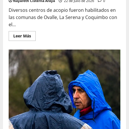
Nayareth Cisterna Araya
22 de Julio de 2026
0
Diversos centros de acopio fueron habilitados en
las comunas de Ovalle, La Serena y Coquimbo con
el...
Leer
Leer Más
más
acerca
de
Centros
de
acopio
para
apoyar
a
familias
afectadas
por
el
frente
climático