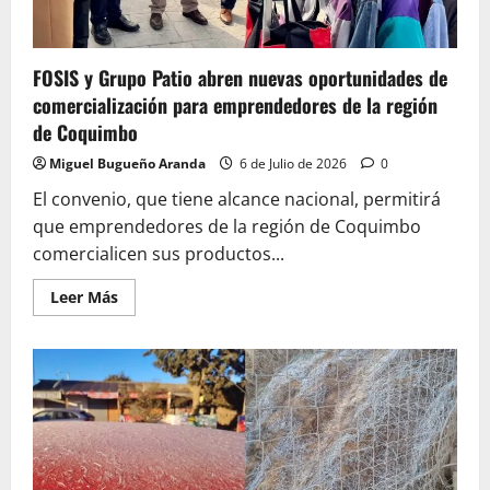
FOSIS y Grupo Patio abren nuevas oportunidades de
comercialización para emprendedores de la región
de Coquimbo
Miguel Bugueño Aranda
6 de Julio de 2026
0
El convenio, que tiene alcance nacional, permitirá
que emprendedores de la región de Coquimbo
comercialicen sus productos...
Leer
Leer Más
más
acerca
de
FOSIS
y
Grupo
Patio
abren
nuevas
oportunidades
de
comercialización