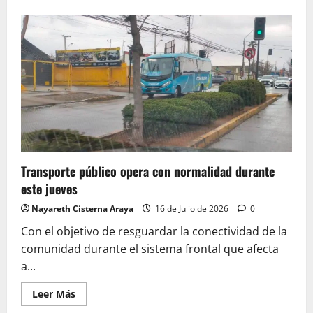
acerca
de
Senador
Sergio
Gahona
llama
a
la
unidad
y
valora
el
despliegue
del
Estado
frente
a
la
Transporte público opera con normalidad durante
emergencia
este jueves
en
la
Región
Nayareth Cisterna Araya
16 de Julio de 2026
0
de
Coquimbo
Con el objetivo de resguardar la conectividad de la
comunidad durante el sistema frontal que afecta
a...
Leer
Leer Más
más
acerca