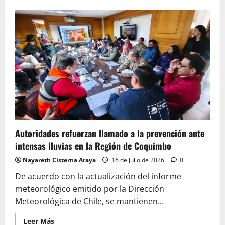
de
Transporte
público
opera
con
normalidad
durante
este
jueves
Autoridades refuerzan llamado a la prevención ante
intensas lluvias en la Región de Coquimbo
Nayareth Cisterna Araya
16 de Julio de 2026
0
De acuerdo con la actualización del informe
meteorológico emitido por la Dirección
Meteorológica de Chile, se mantienen...
Leer
Leer Más