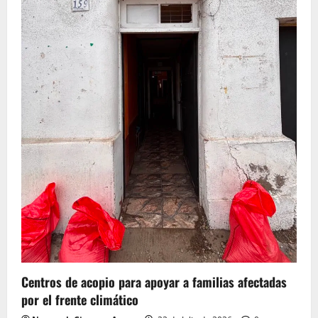
comunidades,
la
conectividad
y
el
sector
productivo
Centros de acopio para apoyar a familias afectadas
por el frente climático