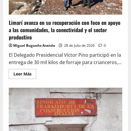
Limarí avanza en su recuperación con foco en apoyo
a las comunidades, la conectividad y el sector
productivo
Miguel Bugueño Aranda
28 de Julio de 2026
0
El Delegado Presidencial Víctor Pino participó en la
entrega de 30 mil kilos de forraje para crianceros,...
Leer
Leer Más
más
acerca
de
Limarí
avanza
en
su
recuperación
con
foco
en
apoyo
a
las