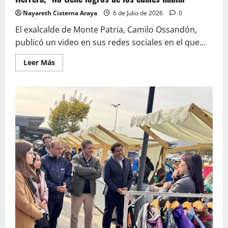
Nayareth Cisterna Araya
6 de Julio de 2026
0
El exalcalde de Monte Patria, Camilo Ossandón,
publicó un video en sus redes sociales en el que...
Leer
Leer Más
más
acerca
de
Monte
Patria:
Ossandón
dispara
contra
alcalde
Herrera,
“No
tiene
logros
de
los
cuales
hablar”