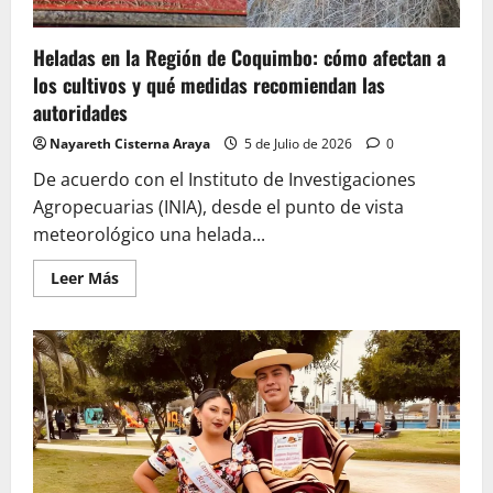
para
emprendedores
de
la
Heladas en la Región de Coquimbo: cómo afectan a
región
los cultivos y qué medidas recomiendan las
de
Coquimbo
autoridades
Nayareth Cisterna Araya
5 de Julio de 2026
0
De acuerdo con el Instituto de Investigaciones
Agropecuarias (INIA), desde el punto de vista
meteorológico una helada...
Leer
Leer Más
más
acerca
de
Heladas
en
la
Región
de
Coquimbo:
cómo
afectan
a
los
cultivos