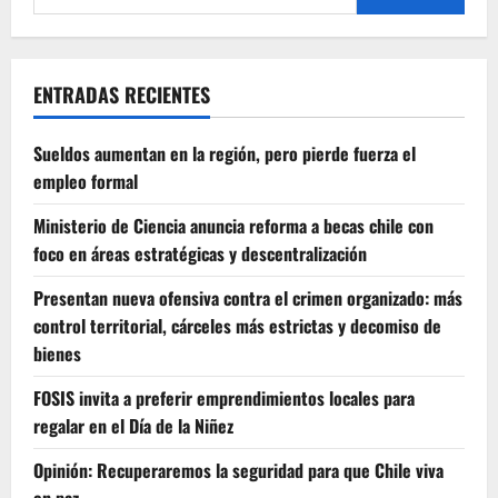
entradas
por:
de
Cueca
que
se
realizará
en
ENTRADAS RECIENTES
Calama
Sueldos aumentan en la región, pero pierde fuerza el
empleo formal
Ministerio de Ciencia anuncia reforma a becas chile con
foco en áreas estratégicas y descentralización
Presentan nueva ofensiva contra el crimen organizado: más
control territorial, cárceles más estrictas y decomiso de
bienes
FOSIS invita a preferir emprendimientos locales para
regalar en el Día de la Niñez
Opinión: Recuperaremos la seguridad para que Chile viva
en paz