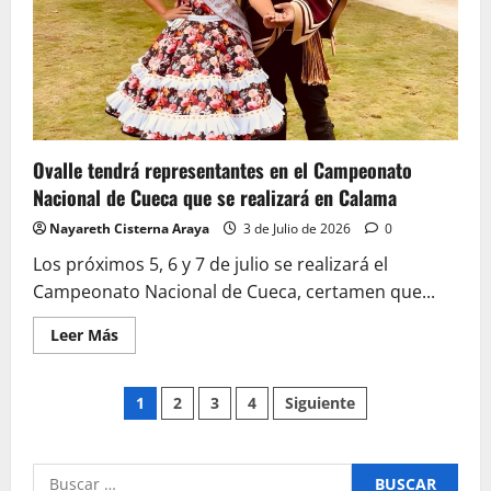
y
qué
medidas
recomiendan
las
autoridades
Ovalle tendrá representantes en el Campeonato
Nacional de Cueca que se realizará en Calama
Nayareth Cisterna Araya
3 de Julio de 2026
0
Los próximos 5, 6 y 7 de julio se realizará el
Campeonato Nacional de Cueca, certamen que...
Leer
Leer Más
más
acerca
de
Paginación
Ovalle
1
2
3
4
Siguiente
tendrá
representantes
de
en
el
Campeonato
Buscar
Nacional