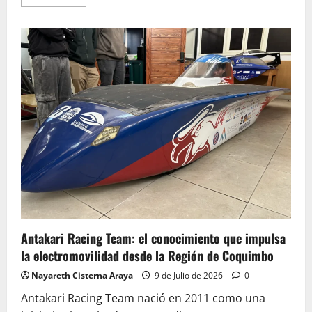
más
acerca
de
Autoridades
refuerzan
llamado
a
la
prevención
ante
intensas
lluvias
en
la
Región
de
Coquimbo
Antakari Racing Team: el conocimiento que impulsa
la electromovilidad desde la Región de Coquimbo
Nayareth Cisterna Araya
9 de Julio de 2026
0
Antakari Racing Team nació en 2011 como una