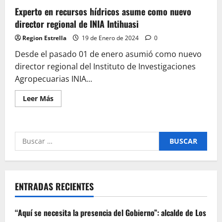
Experto en recursos hídricos asume como nuevo
director regional de INIA Intihuasi
Region Estrella
19 de Enero de 2024
0
Desde el pasado 01 de enero asumió como nuevo
director regional del Instituto de Investigaciones
Agropecuarias INIA...
Leer
Leer Más
más
acerca
de
Experto
en
Buscar
recursos
hídricos
por:
asume
como
nuevo
director
regional
ENTRADAS RECIENTES
de
INIA
Intihuasi
“Aquí se necesita la presencia del Gobierno”: alcalde de Los