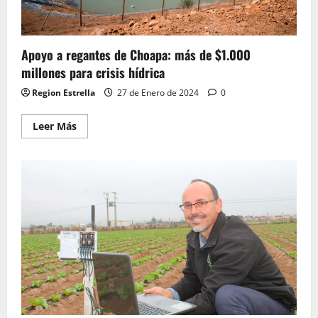
Apoyo a regantes de Choapa: más de $1.000
millones para crisis hídrica
Region Estrella
27 de Enero de 2024
0
Leer
Leer Más
más
acerca
de
Apoyo
a
regantes
de
Choapa:
más
de
$1.000
millones
para
crisis
hídrica