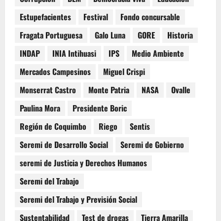
Estupefacientes
Festival
Fondo concursable
Fragata Portuguesa
Galo Luna
GORE
Historia
INDAP
INIA Intihuasi
IPS
Medio Ambiente
Mercados Campesinos
Miguel Crispi
Monserrat Castro
Monte Patria
NASA
Ovalle
Paulina Mora
Presidente Boric
Región de Coquimbo
Riego
Sentis
Seremi de Desarrollo Social
Seremi de Gobierno
seremi de Justicia y Derechos Humanos
Seremi del Trabajo
Seremi del Trabajo y Previsión Social
Sustentabilidad
Test de drogas
Tierra Amarilla