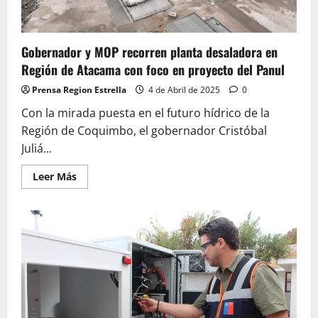
sostenibilidad”
Gobernador y MOP recorren planta desaladora en
Región de Atacama con foco en proyecto del Panul
Prensa Region Estrella
4 de Abril de 2025
0
Con la mirada puesta en el futuro hídrico de la
Región de Coquimbo, el gobernador Cristóbal
Juliá...
Leer
Leer Más
más
acerca
de
Gobernador
y
MOP
recorren
planta
desaladora
en
Región
de
Atacama
con