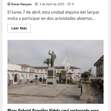
Oscar Hauyon
3 de Abril de 2025
0
El lunes 7 de abril, esta unidad elquina del Serpat
invita a participar en dos actividades abiertas...
Leer
Leer Más
más
acerca
de
Museo
de
Vicuña
prepara
seminario
y
nueva
exhibición
para
celebrar
a
Gabriela
Mistral
en
su
día
Plaza Gabriel González Videla será restaurada para