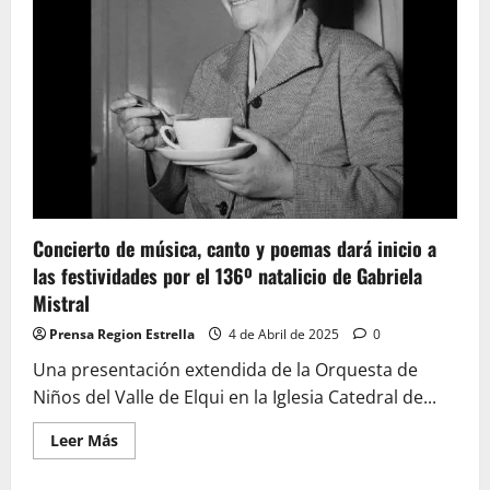
digital
en
emergencias
Concierto de música, canto y poemas dará inicio a
las festividades por el 136º natalicio de Gabriela
Mistral
Prensa Region Estrella
4 de Abril de 2025
0
Una presentación extendida de la Orquesta de
Niños del Valle de Elqui en la Iglesia Catedral de...
Leer
Leer Más
más
acerca
de