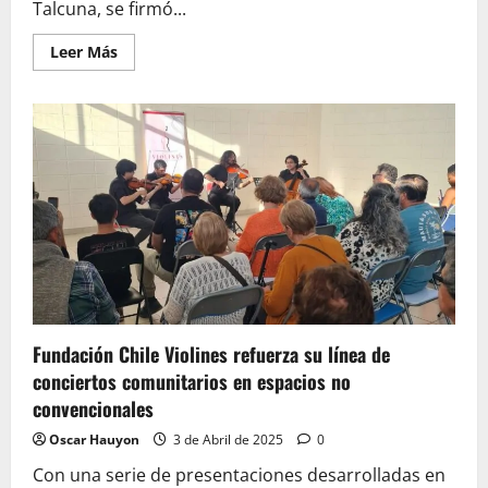
Talcuna, se firmó...
Leer
Leer Más
más
acerca
de
Fortaleciendo
la
igualdad
de
género
en
la
minería:
SernamEG
y
CORMINCO
firman
histórico
convenio
Fundación Chile Violines refuerza su línea de
conciertos comunitarios en espacios no
convencionales
Oscar Hauyon
3 de Abril de 2025
0
Con una serie de presentaciones desarrolladas en