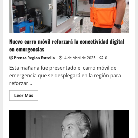
foco
en
proyecto
del
Panul
Nuevo carro móvil reforzará la conectividad digital
en emergencias
Prensa Region Estrella
4 de Abril de 2025
0
Esta mañana fue presentado el carro móvil de
emergencia que se desplegará en la región para
reforzar...
Leer
Leer Más
más
acerca
de
Nuevo
carro
móvil
reforzará
la
conectividad