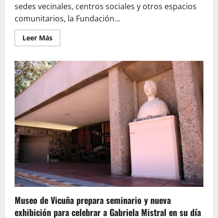
sedes vecinales, centros sociales y otros espacios
comunitarios, la Fundación...
Leer
Leer Más
más
acerca
de
Fundación
Chile
Violines
refuerza
su
línea
de
conciertos
comunitarios
en
espacios
no
convencionales
Museo de Vicuña prepara seminario y nueva
exhibición para celebrar a Gabriela Mistral en su día