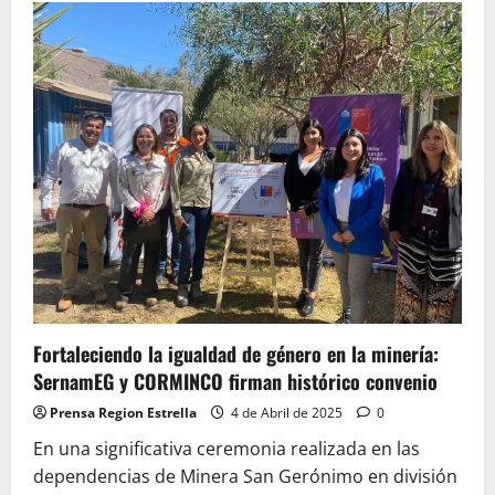
Concierto
de
música,
canto
y
poemas
dará
inicio
a
las
festividades
por
el
136º
natalicio
de
Gabriela
Mistral
Fortaleciendo la igualdad de género en la minería:
SernamEG y CORMINCO firman histórico convenio
Prensa Region Estrella
4 de Abril de 2025
0
En una significativa ceremonia realizada en las
dependencias de Minera San Gerónimo en división