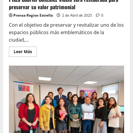
preservar su valor patrimonial
Prensa Region Estrella
2 de Abril de 2025
0
Con el objetivo de preservar y revitalizar uno de los
espacios públicos más emblemáticos de la
ciudad,...
Leer
Leer Más
más
acerca
de
Plaza
Gabriel
González
Videla
será
restaurada
para
preservar
su
valor
patrimonial