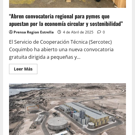
“Abren convocatoria regional para pymes que
apuestan por la economía circular y sostenibilidad”
Prensa Region Estrella
4 de Abril de 2025
0
El Servicio de Cooperación Técnica (Sercotec)
Coquimbo ha abierto una nueva convocatoria
gratuita dirigida a pequeñas y...
Leer
Leer Más
más
acerca
de
“Abren
convocatoria
regional
para
pymes
que
apuestan
por
la
economía
circular
y