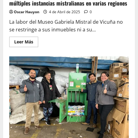
múltiples instancias mistralianas en varias regiones
Oscar Hauyon
4 de Abril de 2025
0
La labor del Museo Gabriela Mistral de Vicuña no
se restringe a sus inmuebles ni a su...
Leer
Leer Más
más
acerca
de
Museo
de
Vicuña
más
allá
de
sus
muros:
abril
reúne
múltiples
instancias
mistralianas
en
varias
regiones