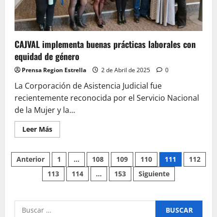
CAJVAL implementa buenas prácticas laborales con
equidad de género
Prensa Region Estrella
2 de Abril de 2025
0
La Corporación de Asistencia Judicial fue
recientemente reconocida por el Servicio Nacional
de la Mujer y la...
Leer
Leer Más
más
acerca
de
Paginación
CAJVAL
Anterior
1
…
108
109
110
111
112
implementa
buenas
113
114
…
153
Siguiente
de
prácticas
laborales
con
entradas
equidad
de
Buscar
género