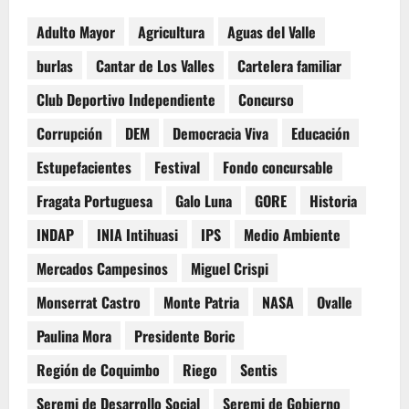
Adulto Mayor
Agricultura
Aguas del Valle
burlas
Cantar de Los Valles
Cartelera familiar
Club Deportivo Independiente
Concurso
Corrupción
DEM
Democracia Viva
Educación
Estupefacientes
Festival
Fondo concursable
Fragata Portuguesa
Galo Luna
GORE
Historia
INDAP
INIA Intihuasi
IPS
Medio Ambiente
Mercados Campesinos
Miguel Crispi
Monserrat Castro
Monte Patria
NASA
Ovalle
Paulina Mora
Presidente Boric
Región de Coquimbo
Riego
Sentis
Seremi de Desarrollo Social
Seremi de Gobierno