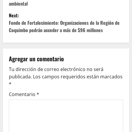
s
ambiental
t
Next:
Fondo de Fortalecimiento: Organizaciones de la Región de
n
Coquimbo podrán acceder a más de $96 millones
a
v
Agregar un comentario
i
Tu dirección de correo electrónico no será
g
publicada.
Los campos requeridos están marcados
*
a
Comentario
*
t
i
o