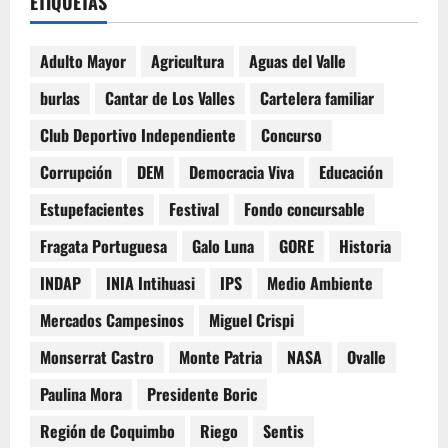
ETIQUETAS
Adulto Mayor
Agricultura
Aguas del Valle
burlas
Cantar de Los Valles
Cartelera familiar
Club Deportivo Independiente
Concurso
Corrupción
DEM
Democracia Viva
Educación
Estupefacientes
Festival
Fondo concursable
Fragata Portuguesa
Galo Luna
GORE
Historia
INDAP
INIA Intihuasi
IPS
Medio Ambiente
Mercados Campesinos
Miguel Crispi
Monserrat Castro
Monte Patria
NASA
Ovalle
Paulina Mora
Presidente Boric
Región de Coquimbo
Riego
Sentis