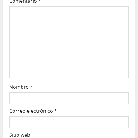
Comentario
*
a
t
i
o
n
Nombre
*
Correo electrónico
*
Sitio web