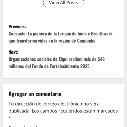
View All Posts
P
Previous:
o
Consuelo: La pionera de la terapia de hielo y Breathwork
que transforma vidas en la región de Coquimbo
s
Next:
t
Organizaciones sociales de Elqui reciben más de $48
millones del Fondo de Fortalecimiento 2025
n
a
v
Agregar un comentario
Tu dirección de correo electrónico no será
i
publicada.
Los campos requeridos están marcados
g
*