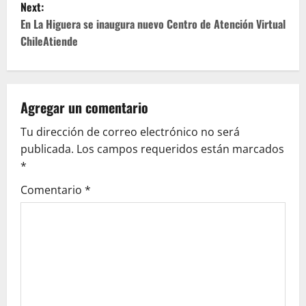
Next:
t
En La Higuera se inaugura nuevo Centro de Atención Virtual
ChileAtiende
n
a
v
Agregar un comentario
Tu dirección de correo electrónico no será
i
publicada.
Los campos requeridos están marcados
g
*
Comentario
*
a
t
i
o