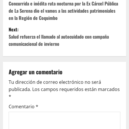
o
Concurrida e inédita ruta nocturna por la Ex Cárcel Pública
de La Serena dio el vamos a las actividades patrimoniales
s
en la Región de Coquimbo
t
Next:
Salud refuerza el llamado al autocuidado con campaña
n
comunicacional de invierno
a
v
Agregar un comentario
i
Tu dirección de correo electrónico no será
g
publicada.
Los campos requeridos están marcados
*
a
Comentario
*
t
i