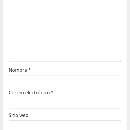
i
o
n
Nombre
*
Correo electrónico
*
Sitio web