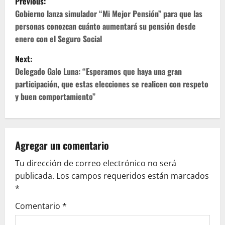
Previous:
o
Gobierno lanza simulador “Mi Mejor Pensión” para que las
personas conozcan cuánto aumentará su pensión desde
s
enero con el Seguro Social
t
Next:
Delegado Galo Luna: “Esperamos que haya una gran
n
participación, que estas elecciones se realicen con respeto
y buen comportamiento”
a
v
i
Agregar un comentario
g
Tu dirección de correo electrónico no será
publicada.
Los campos requeridos están marcados
a
*
t
Comentario
*