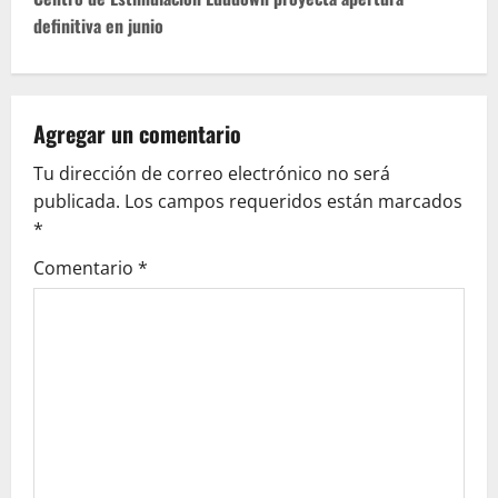
t
definitiva en junio
n
a
v
Agregar un comentario
Tu dirección de correo electrónico no será
i
publicada.
Los campos requeridos están marcados
g
*
Comentario
*
a
t
i
o
n