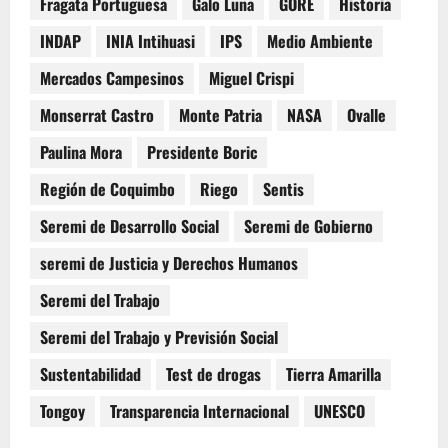
Fragata Portuguesa
Galo Luna
GORE
Historia
INDAP
INIA Intihuasi
IPS
Medio Ambiente
Mercados Campesinos
Miguel Crispi
Monserrat Castro
Monte Patria
NASA
Ovalle
Paulina Mora
Presidente Boric
Región de Coquimbo
Riego
Sentis
Seremi de Desarrollo Social
Seremi de Gobierno
seremi de Justicia y Derechos Humanos
Seremi del Trabajo
Seremi del Trabajo y Previsión Social
Sustentabilidad
Test de drogas
Tierra Amarilla
Tongoy
Transparencia Internacional
UNESCO