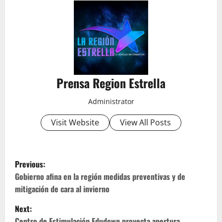
Prensa Region Estrella
Administrator
Visit Website
View All Posts
P
Previous:
o
Gobierno afina en la región medidas preventivas y de
mitigación de cara al invierno
s
Next:
Centro de Estimulación Edudown proyecta apertura