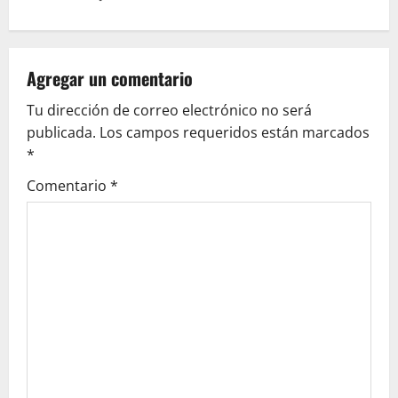
n
a
v
Agregar un comentario
Tu dirección de correo electrónico no será
i
publicada.
Los campos requeridos están marcados
g
*
Comentario
*
a
t
i
o
n