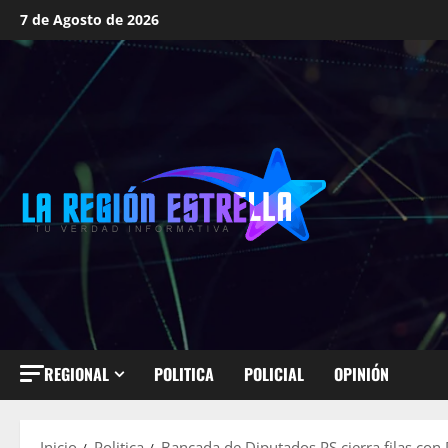
Saltar
7 de Agosto de 2026
al
contenido
REGIONAL
POLITICA
POLICIAL
OPINIÓN
Inicio
Politica
Bancada de Diputados PS cierra filas con 