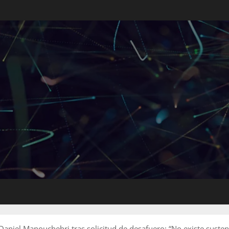
Daniel Manouchehri tras solicitud de desafuero: “No existe sustent