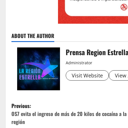
ABOUT THE AUTHOR
Prensa Region Estrell
Administrator
Visit Website
View 
P
Previous:
OS7 evita el ingreso de más de 20 kilos de cocaína a la
o
región