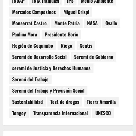
INDAP
INIA Intihuasi
IPS
Medio Ambiente
Mercados Campesinos
Miguel Crispi
Monserrat Castro
Monte Patria
NASA
Ovalle
Paulina Mora
Presidente Boric
Región de Coquimbo
Riego
Sentis
Seremi de Desarrollo Social
Seremi de Gobierno
seremi de Justicia y Derechos Humanos
Seremi del Trabajo
Seremi del Trabajo y Previsión Social
Sustentabilidad
Test de drogas
Tierra Amarilla
Tongoy
Transparencia Internacional
UNESCO