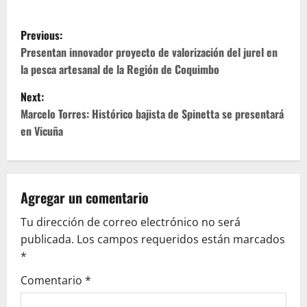
P
Previous:
o
Presentan innovador proyecto de valorización del jurel en
la pesca artesanal de la Región de Coquimbo
s
Next:
t
Marcelo Torres: Histórico bajista de Spinetta se presentará
en Vicuña
n
a
v
Agregar un comentario
Tu dirección de correo electrónico no será
i
publicada.
Los campos requeridos están marcados
g
*
Comentario
*
a