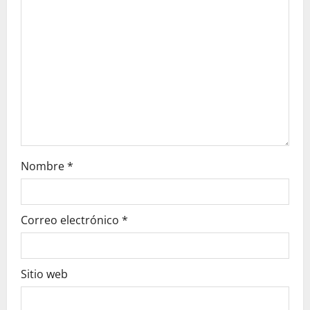
t
i
o
n
Nombre
*
Correo electrónico
*
Sitio web