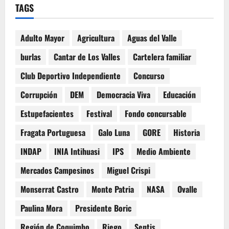
TAGS
Adulto Mayor
Agricultura
Aguas del Valle
burlas
Cantar de Los Valles
Cartelera familiar
Club Deportivo Independiente
Concurso
Corrupción
DEM
Democracia Viva
Educación
Estupefacientes
Festival
Fondo concursable
Fragata Portuguesa
Galo Luna
GORE
Historia
INDAP
INIA Intihuasi
IPS
Medio Ambiente
Mercados Campesinos
Miguel Crispi
Monserrat Castro
Monte Patria
NASA
Ovalle
Paulina Mora
Presidente Boric
Región de Coquimbo
Riego
Sentis