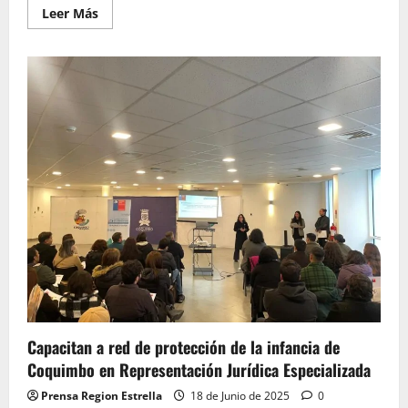
Leer
Leer Más
más
acerca
de
Inauguran
espacios
terapéuticos
y
musicales
para
apoyar
la
reinserción
de
jóvenes
privados
de
libertad
Capacitan a red de protección de la infancia de
Coquimbo en Representación Jurídica Especializada
Prensa Region Estrella
18 de Junio de 2025
0