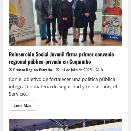
promoción
de
espacios
terapéuticos
para
impulsar
la
reinserción
social
juvenil
Reinserción Social Juvenil firma primer convenio
regional público-privado en Coquimbo
Prensa Region Estrella
14 de Julio de 2025
0
Con el objetivo de fortalecer una política pública
integral en materia de seguridad y reinserción, el
Servicio...
Leer
Leer Más
más
acerca
de
Reinserción
Social
Juvenil