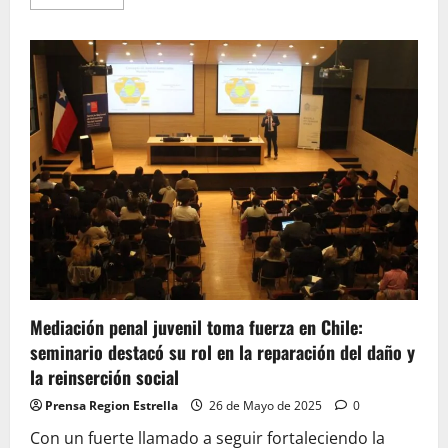
más
acerca
de
La
Antena
vivió
una
nueva
feria
de
servicios
con
enfoque
en
justicia
y
participación
ciudadanía
Mediación penal juvenil toma fuerza en Chile:
seminario destacó su rol en la reparación del daño y
la reinserción social
Prensa Region Estrella
26 de Mayo de 2025
0
Con un fuerte llamado a seguir fortaleciendo la