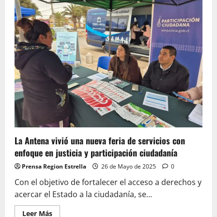
DE
RECUPERACIÓN
DE
ESPACIO
PÚBLICO
EN
QUEBRADA
ALFALFARES
La Antena vivió una nueva feria de servicios con
enfoque en justicia y participación ciudadanía
Prensa Region Estrella
26 de Mayo de 2025
0
Con el objetivo de fortalecer el acceso a derechos y
acercar el Estado a la ciudadanía, se...
Leer
Leer Más