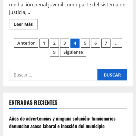
mediación penal juvenil como parte del sistema de
justicia,...
Leer
Leer Más
más
acerca
de
Paginación
Mediación
Anterior
1
2
3
4
5
6
7
…
penal
juvenil
9
Siguiente
de
toma
fuerza
en
entradas
Chile:
seminario
Buscar
destacó
su
por:
rol
en
la
reparación
del
ENTRADAS RECIENTES
daño
y
la
reinserción
Años de advertencias y ninguna solución: funcionarios
social
denuncian acoso laboral e inacción del municipio