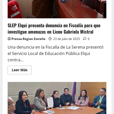
reforzar
la
seguridad
SLEP Elqui presenta denuncia en Fiscalía para que
investigue amenazas en Liceo Gabriela Mistral
Prensa Region Estrella
23 de Julio de 2025
0
Una denuncia en la Fiscalía de La Serena presentó
el Servicio Local de Educación Pública Elqui
contra...
Leer
Leer Más
más
acerca
de
SLEP
Elqui
presenta
denuncia
en
Fiscalía
para
que
investigue