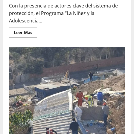
Con la presencia de actores clave del sistema de
protección, el Programa “La Niñez y la
Adolescencia...
Leer
Leer Más
más
acerca
de
Capacitan
a
red
de
protección
de
la
infancia
de
Coquimbo
en
Representación
Jurídica
Especializada