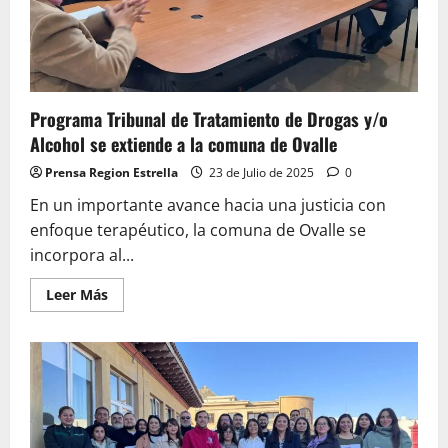
amenazas
en
Liceo
Gabriela
Mistral
Programa Tribunal de Tratamiento de Drogas y/o
Alcohol se extiende a la comuna de Ovalle
Prensa Region Estrella
23 de Julio de 2025
0
En un importante avance hacia una justicia con
enfoque terapéutico, la comuna de Ovalle se
incorpora al...
Leer
Leer Más
más
acerca
de
Programa
Tribunal
de
Tratamiento
de
Drogas
y/o
Alcohol