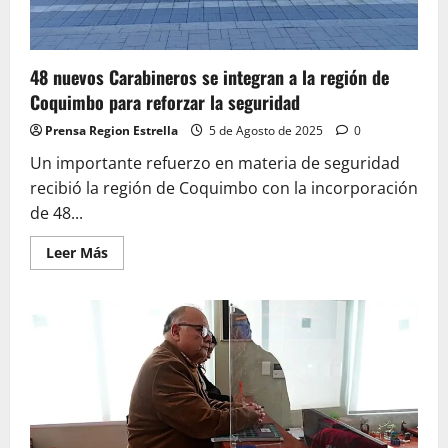
48 nuevos Carabineros se integran a la región de
Coquimbo para reforzar la seguridad
Prensa Region Estrella
5 de Agosto de 2025
0
Un importante refuerzo en materia de seguridad
recibió la región de Coquimbo con la incorporación
de 48...
Leer
Leer Más
más
acerca
de
48
nuevos
Carabineros
se
integran
a
la
región
de
Coquimbo
para