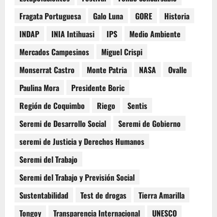
Fragata Portuguesa
Galo Luna
GORE
Historia
INDAP
INIA Intihuasi
IPS
Medio Ambiente
Mercados Campesinos
Miguel Crispi
Monserrat Castro
Monte Patria
NASA
Ovalle
Paulina Mora
Presidente Boric
Región de Coquimbo
Riego
Sentis
Seremi de Desarrollo Social
Seremi de Gobierno
seremi de Justicia y Derechos Humanos
Seremi del Trabajo
Seremi del Trabajo y Previsión Social
Sustentabilidad
Test de drogas
Tierra Amarilla
Tongoy
Transparencia Internacional
UNESCO