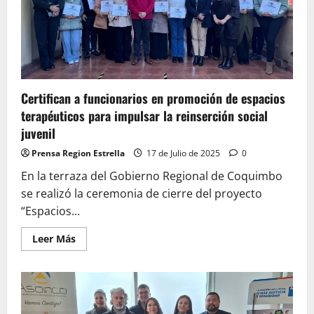
se
extiende
a
la
comuna
de
Ovalle
Certifican a funcionarios en promoción de espacios
terapéuticos para impulsar la reinserción social
juvenil
Prensa Region Estrella
17 de Julio de 2025
0
En la terraza del Gobierno Regional de Coquimbo
se realizó la ceremonia de cierre del proyecto
“Espacios...
Leer
Leer Más
más
acerca
de
Certifican
a
funcionarios
en