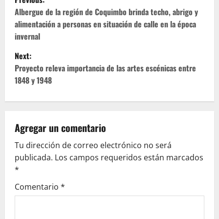
o
Albergue de la región de Coquimbo brinda techo, abrigo y
alimentación a personas en situación de calle en la época
s
invernal
t
Next:
Proyecto releva importancia de las artes escénicas entre
n
1848 y 1948
a
v
Agregar un comentario
i
Tu dirección de correo electrónico no será
g
publicada.
Los campos requeridos están marcados
*
a
Comentario
*
t