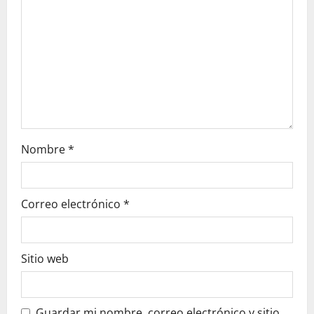
i
o
n
Nombre
*
Correo electrónico
*
Sitio web
Guardar mi nombre, correo electrónico y sitio