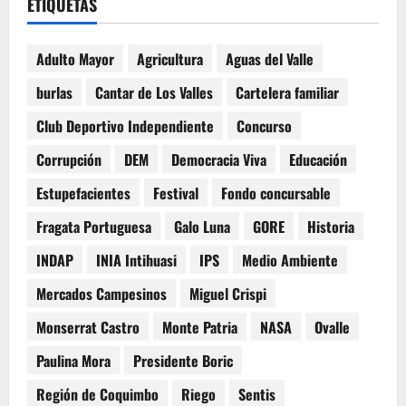
ETIQUETAS
Adulto Mayor
Agricultura
Aguas del Valle
burlas
Cantar de Los Valles
Cartelera familiar
Club Deportivo Independiente
Concurso
Corrupción
DEM
Democracia Viva
Educación
Estupefacientes
Festival
Fondo concursable
Fragata Portuguesa
Galo Luna
GORE
Historia
INDAP
INIA Intihuasi
IPS
Medio Ambiente
Mercados Campesinos
Miguel Crispi
Monserrat Castro
Monte Patria
NASA
Ovalle
Paulina Mora
Presidente Boric
Región de Coquimbo
Riego
Sentis