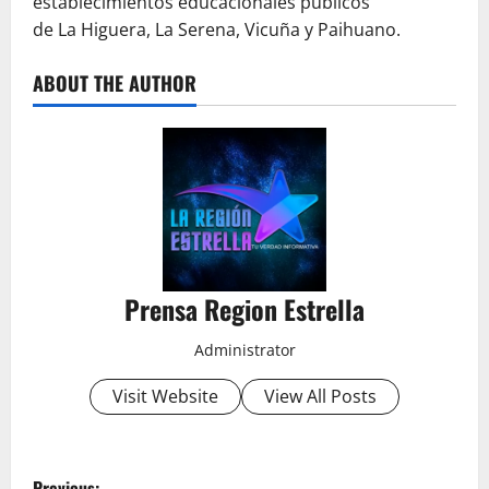
establecimientos educacionales públicos
de La Higuera, La Serena, Vicuña y Paihuano.
ABOUT THE AUTHOR
Prensa Region Estrella
Administrator
Visit Website
View All Posts
P
Previous: