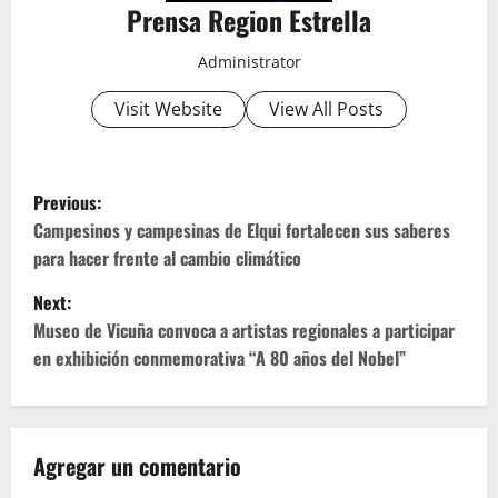
Prensa Region Estrella
Administrator
Visit Website
View All Posts
P
Previous:
o
Campesinos y campesinas de Elqui fortalecen sus saberes
para hacer frente al cambio climático
s
Next:
t
Museo de Vicuña convoca a artistas regionales a participar
en exhibición conmemorativa “A 80 años del Nobel”
n
a
v
Agregar un comentario