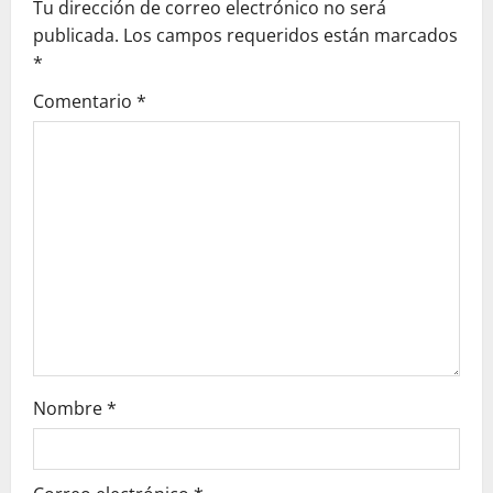
Tu dirección de correo electrónico no será
i
publicada.
Los campos requeridos están marcados
g
*
Comentario
*
a
t
i
o
n
Nombre
*