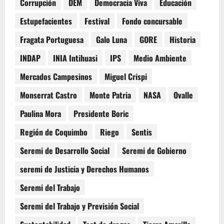
Corrupción
DEM
Democracia Viva
Educación
Estupefacientes
Festival
Fondo concursable
Fragata Portuguesa
Galo Luna
GORE
Historia
INDAP
INIA Intihuasi
IPS
Medio Ambiente
Mercados Campesinos
Miguel Crispi
Monserrat Castro
Monte Patria
NASA
Ovalle
Paulina Mora
Presidente Boric
Región de Coquimbo
Riego
Sentis
Seremi de Desarrollo Social
Seremi de Gobierno
seremi de Justicia y Derechos Humanos
Seremi del Trabajo
Seremi del Trabajo y Previsión Social