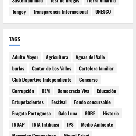
Sustentabilidad
Test de drogas
Tierra Amarilla
Tongoy
Transparencia Internacional
UNESCO
TAGS
Adulto Mayor
Agricultura
Aguas del Valle
burlas
Cantar de Los Valles
Cartelera familiar
Club Deportivo Independiente
Concurso
Corrupción
DEM
Democracia Viva
Educación
Estupefacientes
Festival
Fondo concursable
Fragata Portuguesa
Galo Luna
GORE
Historia
INDAP
INIA Intihuasi
IPS
Medio Ambiente
Mercados Campesinos
Miguel Crispi