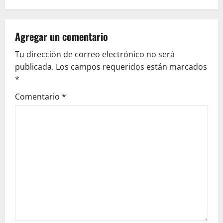
a
v
Agregar un comentario
Tu dirección de correo electrónico no será
i
publicada.
Los campos requeridos están marcados
g
*
Comentario
*
a
t
i
o
n