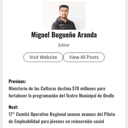
Miguel Bugueño Aranda
Editor
Visit Website
View All Posts
P
Previous:
o
Ministerio de las Culturas destina $70 millones para
fortalecer la programación del Teatro Municipal de Ovalle
s
Next:
t
17° Comité Operativo Regional conoce avances del Piloto
de Empleabilidad para jóvenes en reinserción social
n