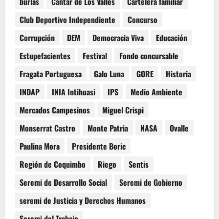
burlas
Cantar de Los Valles
Cartelera familiar
Club Deportivo Independiente
Concurso
Corrupción
DEM
Democracia Viva
Educación
Estupefacientes
Festival
Fondo concursable
Fragata Portuguesa
Galo Luna
GORE
Historia
INDAP
INIA Intihuasi
IPS
Medio Ambiente
Mercados Campesinos
Miguel Crispi
Monserrat Castro
Monte Patria
NASA
Ovalle
Paulina Mora
Presidente Boric
Región de Coquimbo
Riego
Sentis
Seremi de Desarrollo Social
Seremi de Gobierno
seremi de Justicia y Derechos Humanos
Seremi del Trabajo