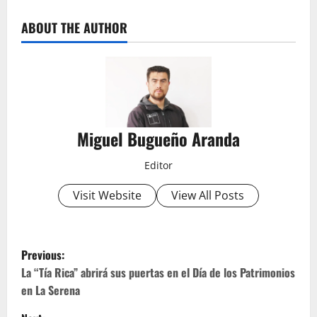
ABOUT THE AUTHOR
Miguel Bugueño Aranda
Editor
Visit Website
View All Posts
P
Previous:
o
La “Tía Rica” abrirá sus puertas en el Día de los Patrimonios
en La Serena
s