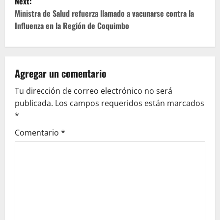
Next:
t
Ministra de Salud refuerza llamado a vacunarse contra la
Influenza en la Región de Coquimbo
n
a
v
Agregar un comentario
Tu dirección de correo electrónico no será
i
publicada.
Los campos requeridos están marcados
g
*
Comentario
*
a
t
i
o