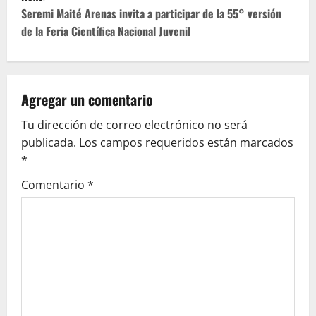
t
Seremi Maité Arenas invita a participar de la 55° versión
de la Feria Científica Nacional Juvenil
n
a
v
Agregar un comentario
Tu dirección de correo electrónico no será
i
publicada.
Los campos requeridos están marcados
g
*
Comentario
*
a
t
i
o
n