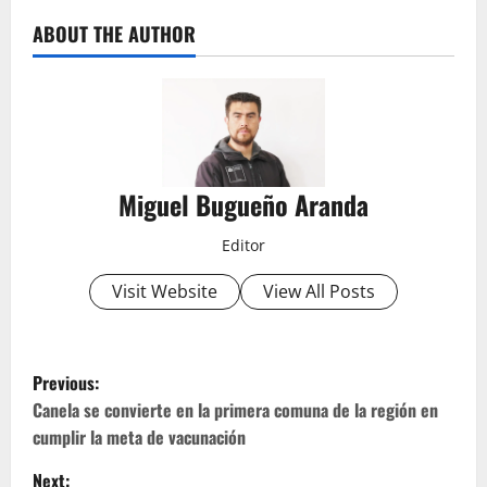
ABOUT THE AUTHOR
Miguel Bugueño Aranda
Editor
Visit Website
View All Posts
P
Previous:
o
Canela se convierte en la primera comuna de la región en
cumplir la meta de vacunación
s
Next: