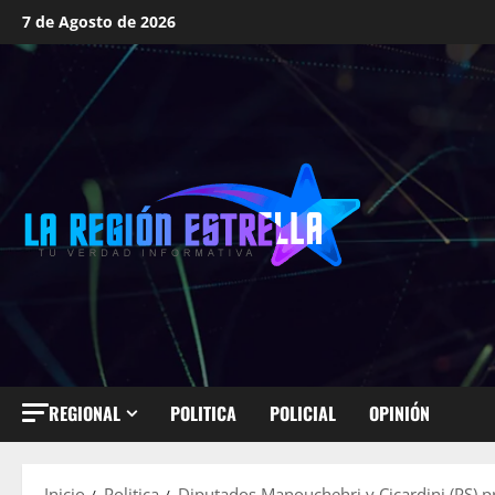
Saltar
7 de Agosto de 2026
al
contenido
REGIONAL
POLITICA
POLICIAL
OPINIÓN
Inicio
Politica
Diputados Manouchehri y Cicardini (PS) pr