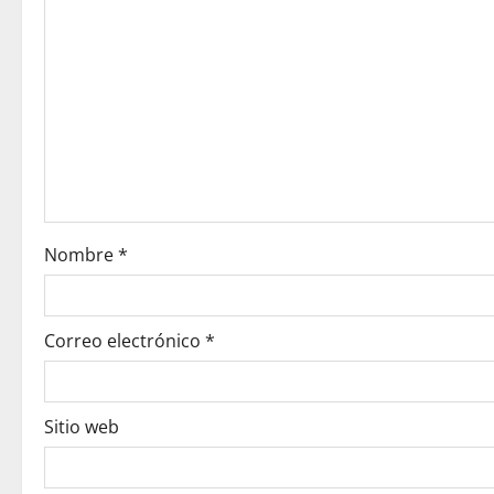
g
a
t
i
o
Nombre
*
n
Correo electrónico
*
Sitio web