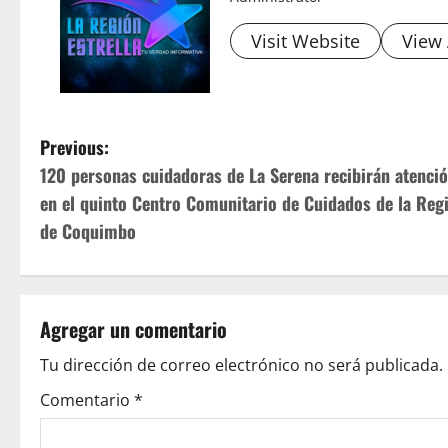
Visit Website
View 
P
Previous:
120 personas cuidadoras de La Serena recibirán atenci
o
en el quinto Centro Comunitario de Cuidados de la Reg
s
de Coquimbo
t
n
Agregar un comentario
a
Tu dirección de correo electrónico no será publicada.
v
Comentario
*
i