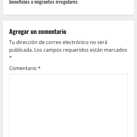
beneficios a migrantes irregulares
n
a
v
Agregar un comentario
Tu dirección de correo electrónico no será
i
publicada.
Los campos requeridos están marcados
g
*
Comentario
*
a
t
i
o
n