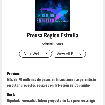
Prensa Region Estrella
Administrator
Visit Website
View All Posts
P
Previous:
o
Más de 70 millones de pesos en financiamiento permitirán
ejecutar proyectos sociales en la Región de Coquimbo
s
Next:
t
Diputado Fuenzalida lidera proyecto de Ley para restringir