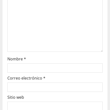
t
i
o
n
Nombre
*
Correo electrónico
*
Sitio web