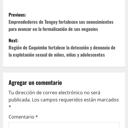
P
Previous:
o
Emprendedores de Tongoy fortalecen sus conocimientos
para avanzar en la formalización de sus negocios
s
Next:
t
Región de Coquimbo fortalece la detección y denuncia de
la explotación sexual de niños, niñas y adolescentes
n
a
v
Agregar un comentario
Tu dirección de correo electrónico no será
i
publicada.
Los campos requeridos están marcados
g
*
Comentario
*
a