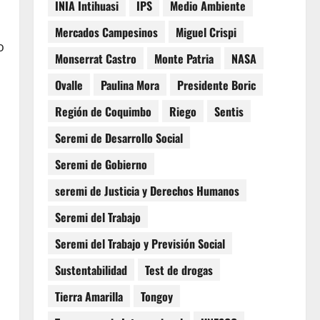
INIA Intihuasi
IPS
Medio Ambiente
Mercados Campesinos
Miguel Crispi
o
Monserrat Castro
Monte Patria
NASA
Ovalle
Paulina Mora
Presidente Boric
Región de Coquimbo
Riego
Sentis
Seremi de Desarrollo Social
n
Seremi de Gobierno
seremi de Justicia y Derechos Humanos
Seremi del Trabajo
Seremi del Trabajo y Previsión Social
Sustentabilidad
Test de drogas
Tierra Amarilla
Tongoy