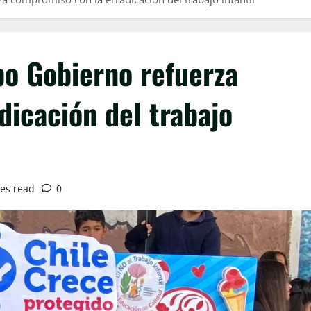
bo Gobierno refuerza
icación del trabajo
es read
0