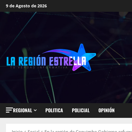
Saltar
9 de Agosto de 2026
al
contenido
REGIONAL
POLITICA
POLICIAL
OPINIÓN
Inicio
Social
En la región de Coquimbo Gobierno refuerza