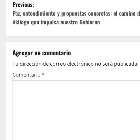
P
Previous:
Paz, entendimiento y propuestas concretas: el camino d
o
diálogo que impulsa nuestro Gobierno
s
t
Agregar un comentario
n
Tu dirección de correo electrónico no será publicada.
a
Comentario
*
v
i
g
a
t