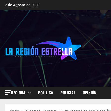
Saltar
7 de Agosto de 2026
al
contenido
REGIONAL
POLITICA
POLICIAL
OPINIÓN
Inicio
Educación
Festival Qillqa regresa en mayo con feri