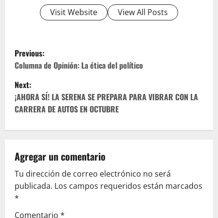
Visit Website
View All Posts
P
Previous:
o
Columna de Opinión: La ética del político
Next:
s
¡AHORA SÍ! LA SERENA SE PREPARA PARA VIBRAR CON LA
t
CARRERA DE AUTOS EN OCTUBRE
n
a
Agregar un comentario
v
Tu dirección de correo electrónico no será
publicada.
Los campos requeridos están marcados
i
*
g
Comentario
*