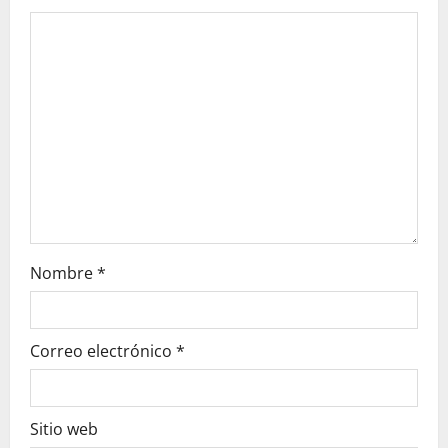
a
t
i
o
n
Nombre
*
Correo electrónico
*
Sitio web