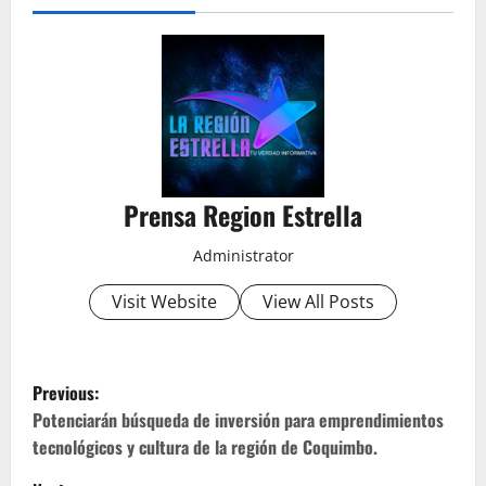
Prensa Region Estrella
Administrator
Visit Website
View All Posts
P
Previous:
o
Potenciarán búsqueda de inversión para emprendimientos
tecnológicos y cultura de la región de Coquimbo.
s