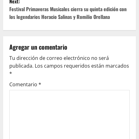
Next:
t
Festival Primaveras Musicales cierra su quinta edición con
los legendarios Horacio Salinas y Romilio Orellana
n
a
v
Agregar un comentario
Tu dirección de correo electrónico no será
i
publicada.
Los campos requeridos están marcados
g
*
Comentario
*
a
t
i
o