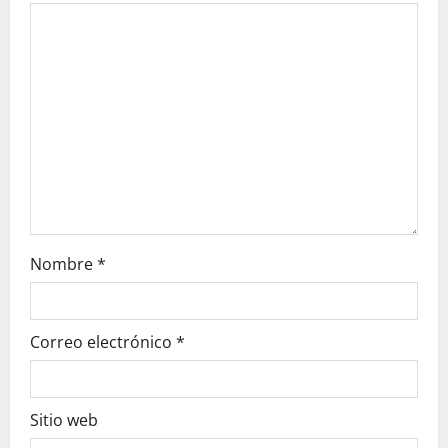
t
i
o
n
Nombre
*
Correo electrónico
*
Sitio web