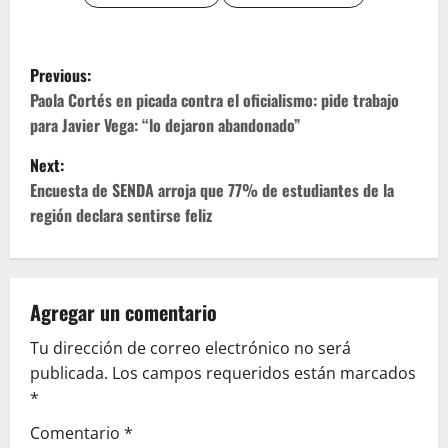
P
Previous:
o
Paola Cortés en picada contra el oficialismo: pide trabajo
para Javier Vega: “lo dejaron abandonado”
s
Next:
t
Encuesta de SENDA arroja que 77% de estudiantes de la
región declara sentirse feliz
n
a
v
Agregar un comentario
Tu dirección de correo electrónico no será
i
publicada.
Los campos requeridos están marcados
g
*
Comentario
*
a