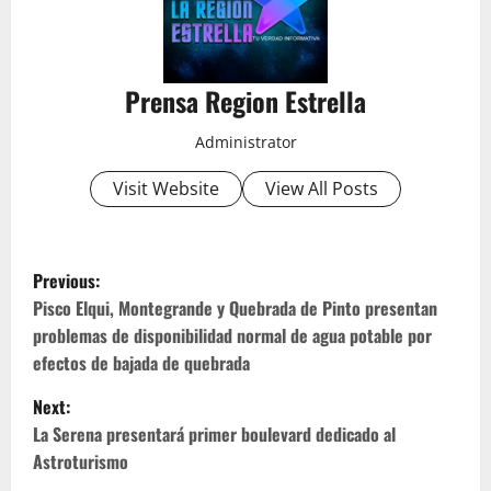
Prensa Region Estrella
Administrator
Visit Website
View All Posts
P
Previous:
o
Pisco Elqui, Montegrande y Quebrada de Pinto presentan
problemas de disponibilidad normal de agua potable por
s
efectos de bajada de quebrada
t
Next:
La Serena presentará primer boulevard dedicado al
n
Astroturismo