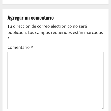
a
v
Agregar un comentario
i
Tu dirección de correo electrónico no será
g
publicada.
Los campos requeridos están marcados
*
a
Comentario
*
t
i
o
n