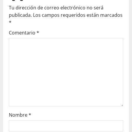
Tu dirección de correo electrónico no será
i
publicada.
Los campos requeridos están marcados
g
*
Comentario
*
a
t
i
o
n
Nombre
*