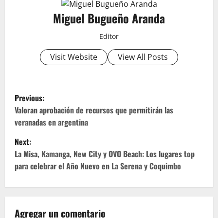
Miguel Bugueño Aranda
Editor
Visit Website
View All Posts
P
Previous:
o
Valoran aprobación de recursos que permitirán las
veranadas en argentina
s
Next:
t
La Misa, Kamanga, New City y OVO Beach: Los lugares top
para celebrar el Año Nuevo en La Serena y Coquimbo
n
a
v
Agregar un comentario