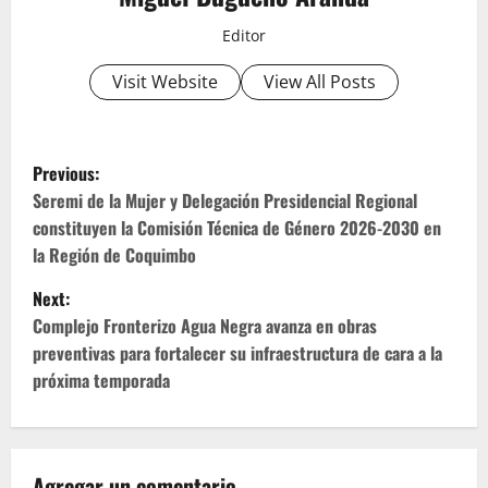
Editor
Visit Website
View All Posts
P
Previous:
o
Seremi de la Mujer y Delegación Presidencial Regional
constituyen la Comisión Técnica de Género 2026-2030 en
s
la Región de Coquimbo
t
Next:
Complejo Fronterizo Agua Negra avanza en obras
n
preventivas para fortalecer su infraestructura de cara a la
próxima temporada
a
v
i
Agregar un comentario