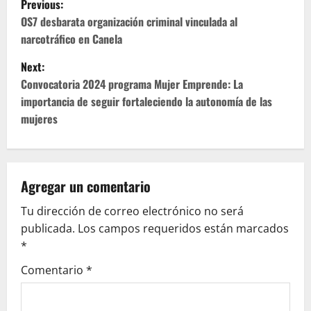
Previous:
o
OS7 desbarata organización criminal vinculada al
narcotráfico en Canela
s
Next:
t
Convocatoria 2024 programa Mujer Emprende: La
importancia de seguir fortaleciendo la autonomía de las
n
mujeres
a
v
Agregar un comentario
i
Tu dirección de correo electrónico no será
g
publicada.
Los campos requeridos están marcados
*
a
Comentario
*
t