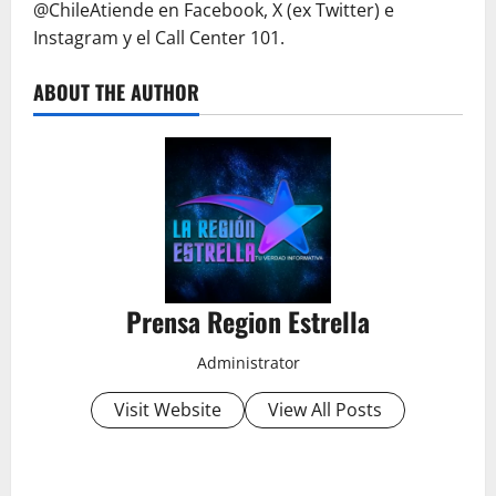
@ChileAtiende en Facebook, X (ex Twitter) e
Instagram y el Call Center 101.
ABOUT THE AUTHOR
Prensa Region Estrella
Administrator
Visit Website
View All Posts
P