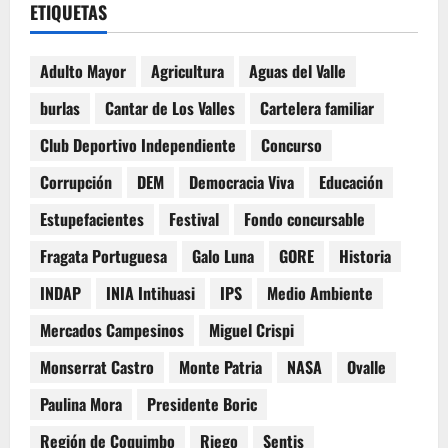
ETIQUETAS
Adulto Mayor
Agricultura
Aguas del Valle
burlas
Cantar de Los Valles
Cartelera familiar
Club Deportivo Independiente
Concurso
Corrupción
DEM
Democracia Viva
Educación
Estupefacientes
Festival
Fondo concursable
Fragata Portuguesa
Galo Luna
GORE
Historia
INDAP
INIA Intihuasi
IPS
Medio Ambiente
Mercados Campesinos
Miguel Crispi
Monserrat Castro
Monte Patria
NASA
Ovalle
Paulina Mora
Presidente Boric
Región de Coquimbo
Riego
Sentis