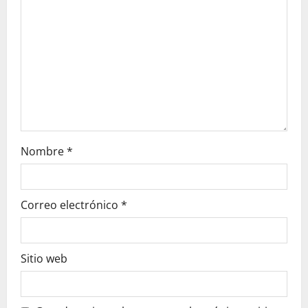
i
o
n
Nombre
*
Correo electrónico
*
Sitio web