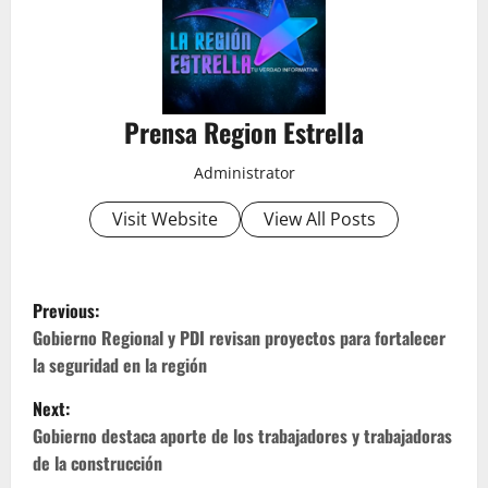
Prensa Region Estrella
Administrator
Visit Website
View All Posts
P
Previous:
o
Gobierno Regional y PDI revisan proyectos para fortalecer
la seguridad en la región
s
Next:
t
Gobierno destaca aporte de los trabajadores y trabajadoras
de la construcción
n