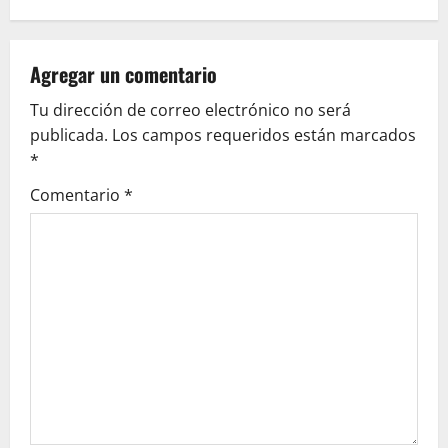
a
v
Agregar un comentario
Tu dirección de correo electrónico no será
i
publicada.
Los campos requeridos están marcados
g
*
Comentario
*
a
t
i
o
n