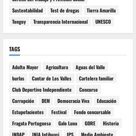
Sustentabilidad
Test de drogas
Tierra Amarilla
Tongoy
Transparencia Internacional
UNESCO
TAGS
Adulto Mayor
Agricultura
Aguas del Valle
burlas
Cantar de Los Valles
Cartelera familiar
Club Deportivo Independiente
Concurso
Corrupción
DEM
Democracia Viva
Educación
Estupefacientes
Festival
Fondo concursable
Fragata Portuguesa
Galo Luna
GORE
Historia
INDAP
INIA Intihuasi
IPS
Medio Ambiente