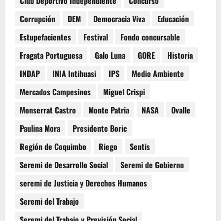
Club Deportivo Independiente
Concurso
Corrupción
DEM
Democracia Viva
Educación
Estupefacientes
Festival
Fondo concursable
Fragata Portuguesa
Galo Luna
GORE
Historia
INDAP
INIA Intihuasi
IPS
Medio Ambiente
Mercados Campesinos
Miguel Crispi
Monserrat Castro
Monte Patria
NASA
Ovalle
Paulina Mora
Presidente Boric
Región de Coquimbo
Riego
Sentis
Seremi de Desarrollo Social
Seremi de Gobierno
seremi de Justicia y Derechos Humanos
Seremi del Trabajo
Seremi del Trabajo y Previsión Social