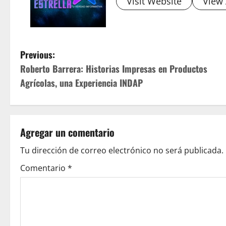
Visit Website
View 
P
Previous:
Roberto Barrera: Historias Impresas en Productos
o
Agrícolas, una Experiencia INDAP
s
t
Agregar un comentario
n
Tu dirección de correo electrónico no será publicada.
a
Comentario
*
v
i