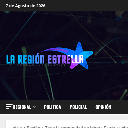
Saltar
7 de Agosto de 2026
al
contenido
REGIONAL
POLITICA
POLICIAL
OPINIÓN
Inicio
Región
Toda la comunidad de Monte Patria celebr