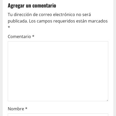
v
Agregar un comentario
i
Tu dirección de correo electrónico no será
g
publicada.
Los campos requeridos están marcados
*
a
Comentario
*
t
i
o
n
Nombre
*