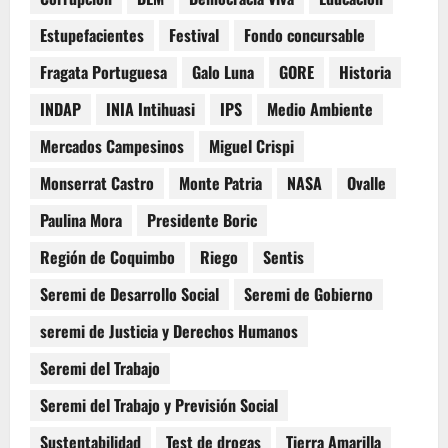
Estupefacientes
Festival
Fondo concursable
Fragata Portuguesa
Galo Luna
GORE
Historia
INDAP
INIA Intihuasi
IPS
Medio Ambiente
Mercados Campesinos
Miguel Crispi
Monserrat Castro
Monte Patria
NASA
Ovalle
Paulina Mora
Presidente Boric
Región de Coquimbo
Riego
Sentis
Seremi de Desarrollo Social
Seremi de Gobierno
seremi de Justicia y Derechos Humanos
Seremi del Trabajo
Seremi del Trabajo y Previsión Social
Sustentabilidad
Test de drogas
Tierra Amarilla