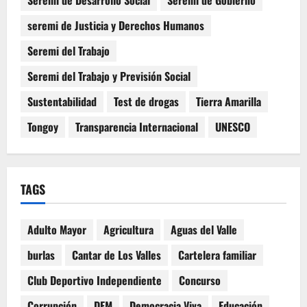
Seremi de Desarrollo Social
Seremi de Gobierno
seremi de Justicia y Derechos Humanos
Seremi del Trabajo
Seremi del Trabajo y Previsión Social
Sustentabilidad
Test de drogas
Tierra Amarilla
Tongoy
Transparencia Internacional
UNESCO
TAGS
Adulto Mayor
Agricultura
Aguas del Valle
burlas
Cantar de Los Valles
Cartelera familiar
Club Deportivo Independiente
Concurso
Corrupción
DEM
Democracia Viva
Educación