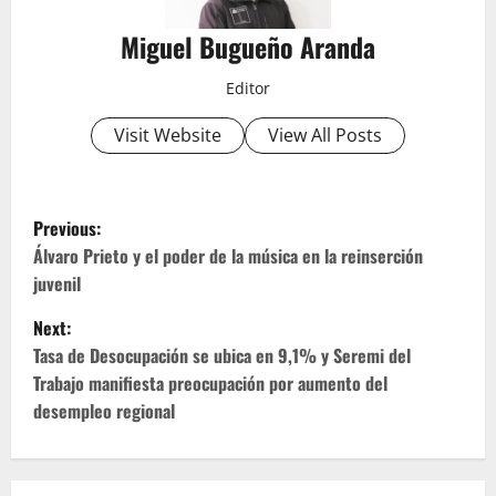
Miguel Bugueño Aranda
Editor
Visit Website
View All Posts
P
Previous:
o
Álvaro Prieto y el poder de la música en la reinserción
juvenil
s
Next:
t
Tasa de Desocupación se ubica en 9,1% y Seremi del
Trabajo manifiesta preocupación por aumento del
n
desempleo regional
a