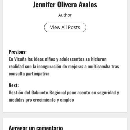
Jennifer Olivera Avalos
Author
View All Posts
P
Previous:
o
En Vicuña las ideas niños y adolescentes se hicieron
realidad con la inauguración de mejoras a multicancha tras
s
consulta participativa
t
Next:
Gestión del Gabinete Regional pone acento en seguridad y
n
medidas pro crecimiento y empleo
a
v
Agregar un comentario