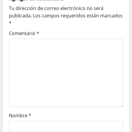
i
Tu dirección de correo electrónico no será
g
publicada.
Los campos requeridos están marcados
*
a
Comentario
*
t
i
o
n
Nombre
*