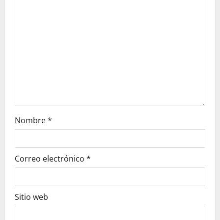
t
i
o
n
Nombre
*
Correo electrónico
*
Sitio web