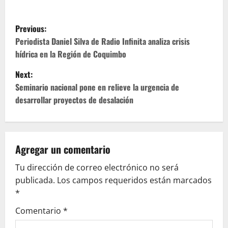
P
Previous:
o
Periodista Daniel Silva de Radio Infinita analiza crisis
hídrica en la Región de Coquimbo
s
Next:
t
Seminario nacional pone en relieve la urgencia de
desarrollar proyectos de desalación
n
a
v
Agregar un comentario
Tu dirección de correo electrónico no será
i
publicada.
Los campos requeridos están marcados
g
*
Comentario
*
a