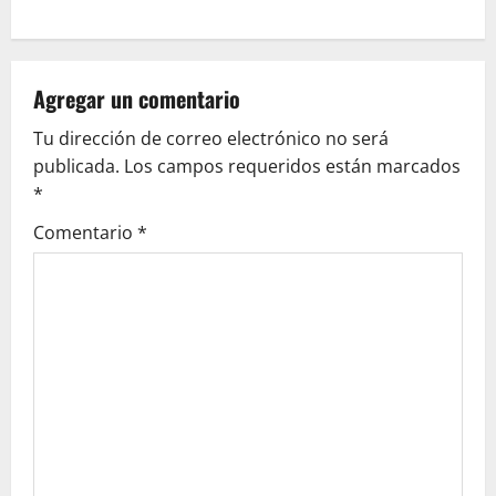
n
a
v
Agregar un comentario
Tu dirección de correo electrónico no será
i
publicada.
Los campos requeridos están marcados
g
*
Comentario
*
a
t
i
o
n