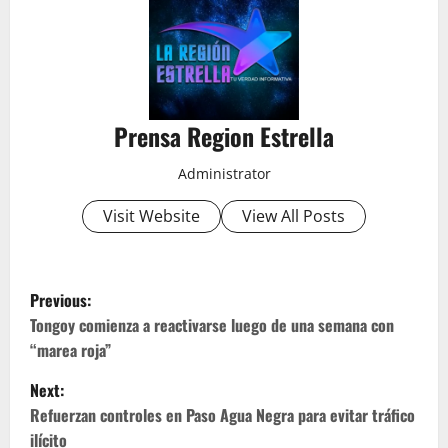
Prensa Region Estrella
Administrator
Visit Website
View All Posts
P
Previous:
o
Tongoy comienza a reactivarse luego de una semana con
“marea roja”
s
Next:
t
Refuerzan controles en Paso Agua Negra para evitar tráfico
ilícito