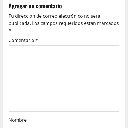
v
Agregar un comentario
Tu dirección de correo electrónico no será
i
publicada.
Los campos requeridos están marcados
g
*
Comentario
*
a
t
i
o
n
Nombre
*