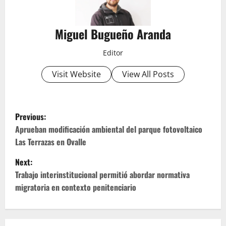
Miguel Bugueño Aranda
Editor
Visit Website
View All Posts
P
Previous:
o
Aprueban modificación ambiental del parque fotovoltaico
Las Terrazas en Ovalle
s
Next:
t
Trabajo interinstitucional permitió abordar normativa
migratoria en contexto penitenciario
n
a