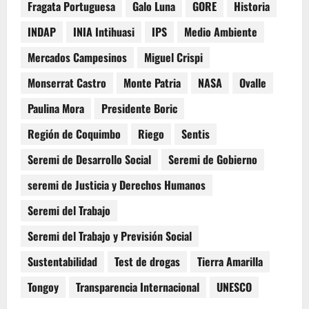
Fragata Portuguesa
Galo Luna
GORE
Historia
INDAP
INIA Intihuasi
IPS
Medio Ambiente
Mercados Campesinos
Miguel Crispi
Monserrat Castro
Monte Patria
NASA
Ovalle
Paulina Mora
Presidente Boric
Región de Coquimbo
Riego
Sentis
Seremi de Desarrollo Social
Seremi de Gobierno
seremi de Justicia y Derechos Humanos
Seremi del Trabajo
Seremi del Trabajo y Previsión Social
Sustentabilidad
Test de drogas
Tierra Amarilla
Tongoy
Transparencia Internacional
UNESCO