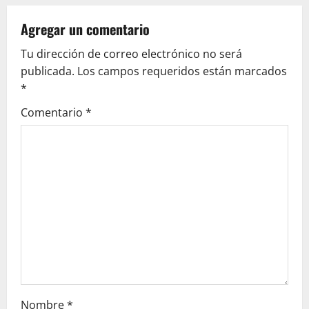
a
v
Agregar un comentario
Tu dirección de correo electrónico no será
i
publicada.
Los campos requeridos están marcados
g
*
Comentario
*
a
t
i
o
n
Nombre
*