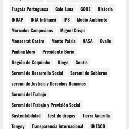
Fragata Portuguesa
Galo Luna
GORE
Historia
INDAP
INIA Intihuasi
IPS
Medio Ambiente
Mercados Campesinos
Miguel Crispi
Monserrat Castro
Monte Patria
NASA
Ovalle
Paulina Mora
Presidente Boric
Región de Coquimbo
Riego
Sentis
Seremi de Desarrollo Social
Seremi de Gobierno
seremi de Justicia y Derechos Humanos
Seremi del Trabajo
Seremi del Trabajo y Previsión Social
Sustentabilidad
Test de drogas
Tierra Amarilla
Tongoy
Transparencia Internacional
UNESCO