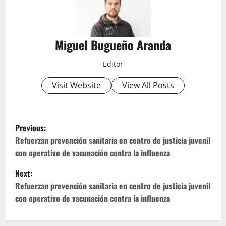
Miguel Bugueño Aranda
Editor
Visit Website
View All Posts
P
Previous:
o
Refuerzan prevención sanitaria en centro de justicia juvenil
con operativo de vacunación contra la influenza
s
Next:
t
Refuerzan prevención sanitaria en centro de justicia juvenil
con operativo de vacunación contra la influenza
n