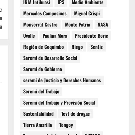
INIA Intihuasi
IPS
Medio Ambiente
:
Mercados Campesinos
Miguel Crispi
e
Monserrat Castro
Monte Patria
NASA
a
Ovalle
Paulina Mora
Presidente Boric
Región de Coquimbo
Riego
Sentis
Seremi de Desarrollo Social
Seremi de Gobierno
seremi de Justicia y Derechos Humanos
Seremi del Trabajo
Seremi del Trabajo y Previsión Social
Sustentabilidad
Test de drogas
Tierra Amarilla
Tongoy