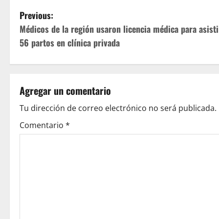
P
Previous:
Médicos de la región usaron licencia médica para asisti
o
56 partos en clínica privada
s
t
Agregar un comentario
n
Tu dirección de correo electrónico no será publicada.
a
Comentario
*
v
i
g
a