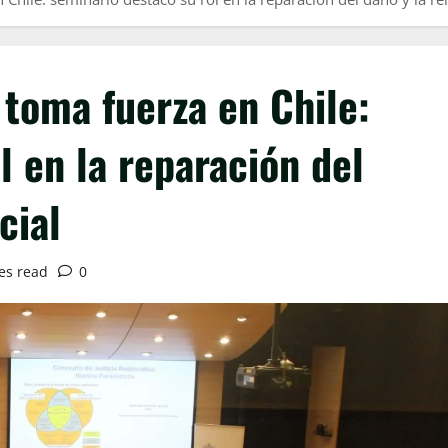
 toma fuerza en Chile:
l en la reparación del
cial
es read
0