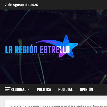
Saltar
7 de Agosto de 2026
al
contenido
REGIONAL
POLITICA
POLICIAL
OPINIÓN
Inicio
Educación
Mediación penal juvenil toma fuerza en 