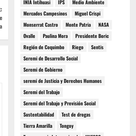
INIA Intihuasi
IPS
Medio Ambiente
:
Mercados Campesinos
Miguel Crispi
e
Monserrat Castro
Monte Patria
NASA
a
Ovalle
Paulina Mora
Presidente Boric
Región de Coquimbo
Riego
Sentis
Seremi de Desarrollo Social
Seremi de Gobierno
seremi de Justicia y Derechos Humanos
Seremi del Trabajo
Seremi del Trabajo y Previsión Social
Sustentabilidad
Test de drogas
Tierra Amarilla
Tongoy