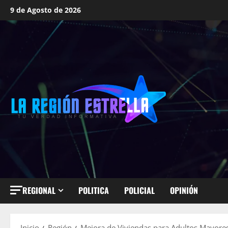
Saltar
9 de Agosto de 2026
al
contenido
REGIONAL
POLITICA
POLICIAL
OPINIÓN
Inicio
Región
Mejora de Viviendas para Adultos Mayores