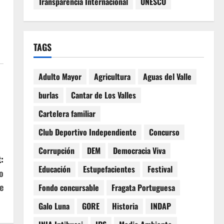
Transparencia Internacional
UNESCO
TAGS
Adulto Mayor
Agricultura
Aguas del Valle
burlas
Cantar de Los Valles
Cartelera familiar
Club Deportivo Independiente
Concurso
Corrupción
DEM
Democracia Viva
:
Educación
Estupefacientes
Festival
o
e
Fondo concursable
Fragata Portuguesa
Galo Luna
GORE
Historia
INDAP