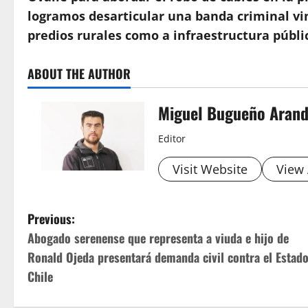
logramos desarticular una banda criminal vin
predios rurales como a infraestructura públi
ABOUT THE AUTHOR
Miguel Bugueño Aran
Editor
Visit Website
View 
P
Previous:
Abogado serenense que representa a viuda e hijo de
o
Ronald Ojeda presentará demanda civil contra el Estad
s
Chile