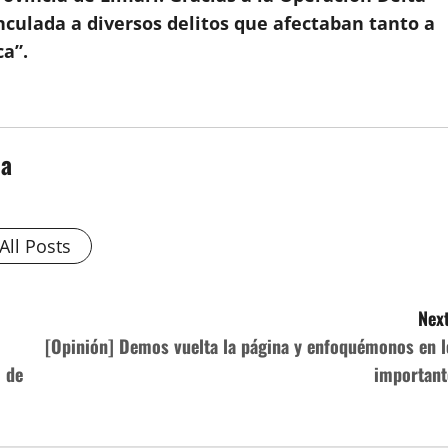
culada a diversos delitos que afectaban tanto a
ca”.
da
All Posts
Next
[Opinión] Demos vuelta la página y enfoquémonos en l
o de
important