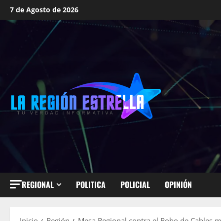
Saltar
7 de Agosto de 2026
al
contenido
REGIONAL
POLITICA
POLICIAL
OPINIÓN
Inicio
Región
Mesa Regional contra el Robo de Cables m