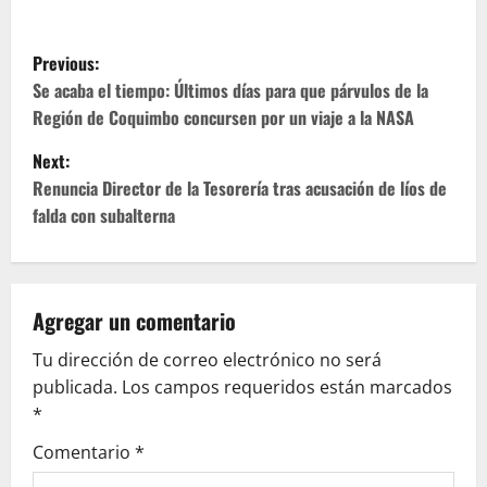
P
Previous:
o
Se acaba el tiempo: Últimos días para que párvulos de la
Región de Coquimbo concursen por un viaje a la NASA
s
Next:
t
Renuncia Director de la Tesorería tras acusación de líos de
falda con subalterna
n
a
v
Agregar un comentario
Tu dirección de correo electrónico no será
i
publicada.
Los campos requeridos están marcados
g
*
Comentario
*
a