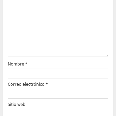
t
i
o
n
Nombre
*
Correo electrónico
*
Sitio web