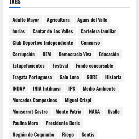
TAGS
Adulto Mayor
Agricultura
Aguas del Valle
burlas
Cantar de Los Valles
Cartelera familiar
Club Deportivo Independiente
Concurso
Corrupción
DEM
Democracia Viva
Educación
Estupefacientes
Festival
Fondo concursable
Fragata Portuguesa
Galo Luna
GORE
Historia
INDAP
INIA Intihuasi
IPS
Medio Ambiente
Mercados Campesinos
Miguel Crispi
Monserrat Castro
Monte Patria
NASA
Ovalle
Paulina Mora
Presidente Boric
Región de Coquimbo
Riego
Sentis