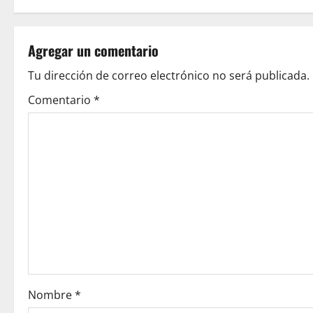
s
t
Agregar un comentario
n
Tu dirección de correo electrónico no será publicada.
a
Comentario
*
v
i
g
a
t
i
o
Nombre
*