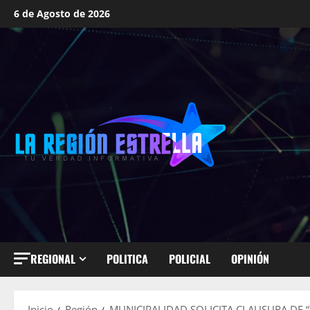
Saltar
6 de Agosto de 2026
al
contenido
REGIONAL
POLITICA
POLICIAL
OPINIÓN
Inicio
Región
MUNICIPALIDAD SOLICITA CLAUSURA DE 