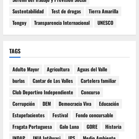
Sustentabilidad
Test de drogas
Tierra Amarilla
Tongoy
Transparencia Internacional
UNESCO
TAGS
Adulto Mayor
Agricultura
Aguas del Valle
burlas
Cantar de Los Valles
Cartelera familiar
Club Deportivo Independiente
Concurso
Corrupción
DEM
Democracia Viva
Educación
Estupefacientes
Festival
Fondo concursable
Fragata Portuguesa
Galo Luna
GORE
Historia
INDAP
INIA Intihuasi
IPS
Medio Ambiente