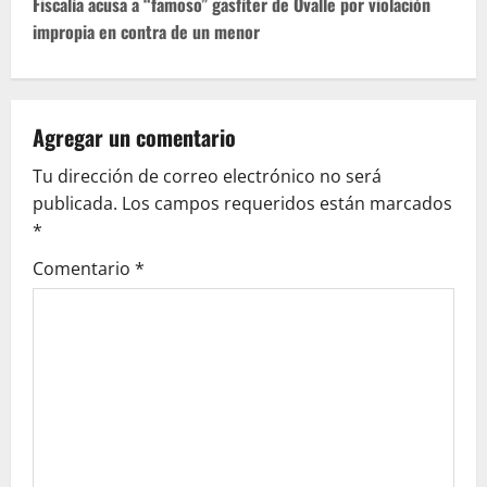
Fiscalía acusa a “famoso” gasfíter de Ovalle por violación
n
impropia en contra de un menor
a
v
Agregar un comentario
i
Tu dirección de correo electrónico no será
g
publicada.
Los campos requeridos están marcados
*
a
Comentario
*
t
i
o
n