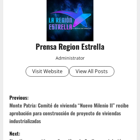
Prensa Region Estrella
Administrator
Visit Website
View All Posts
P
Previous:
o
Monte Patria: Comité de vivienda “Nuevo Milenio II” recibe
aprobación para construcción de proyecto de viviendas
s
industrializadas
t
Next: