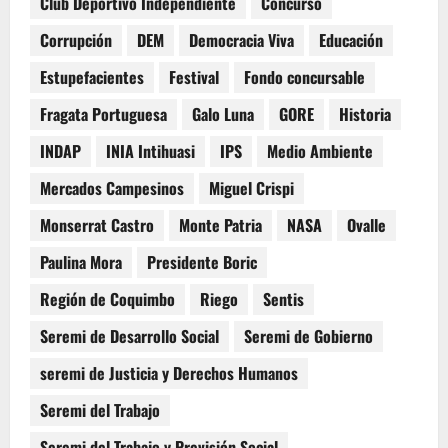
Club Deportivo Independiente
Concurso
Corrupción
DEM
Democracia Viva
Educación
Estupefacientes
Festival
Fondo concursable
Fragata Portuguesa
Galo Luna
GORE
Historia
INDAP
INIA Intihuasi
IPS
Medio Ambiente
Mercados Campesinos
Miguel Crispi
Monserrat Castro
Monte Patria
NASA
Ovalle
Paulina Mora
Presidente Boric
Región de Coquimbo
Riego
Sentis
Seremi de Desarrollo Social
Seremi de Gobierno
seremi de Justicia y Derechos Humanos
Seremi del Trabajo
Seremi del Trabajo y Previsión Social