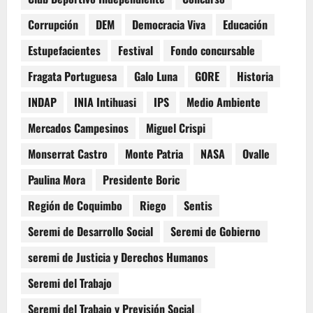
Corrupción
DEM
Democracia Viva
Educación
Estupefacientes
Festival
Fondo concursable
Fragata Portuguesa
Galo Luna
GORE
Historia
INDAP
INIA Intihuasi
IPS
Medio Ambiente
Mercados Campesinos
Miguel Crispi
Monserrat Castro
Monte Patria
NASA
Ovalle
Paulina Mora
Presidente Boric
Región de Coquimbo
Riego
Sentis
Seremi de Desarrollo Social
Seremi de Gobierno
seremi de Justicia y Derechos Humanos
Seremi del Trabajo
Seremi del Trabajo y Previsión Social