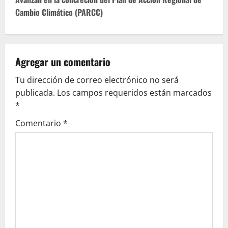
t
Cambio Climático (PARCC)
n
a
v
Agregar un comentario
Tu dirección de correo electrónico no será
i
publicada.
Los campos requeridos están marcados
g
*
Comentario
*
a
t
i
o
n