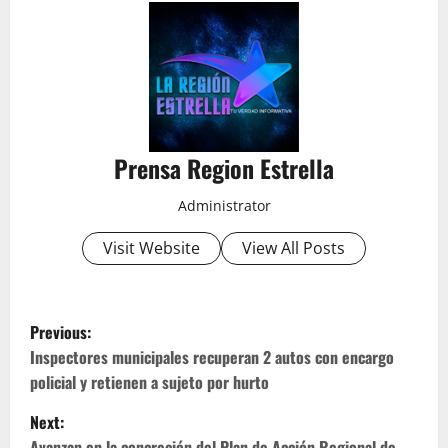
Prensa Region Estrella
Administrator
Visit Website
View All Posts
P
Previous:
o
Inspectores municipales recuperan 2 autos con encargo
policial y retienen a sujeto por hurto
s
Next:
Avanzan en la concreción del Plan de Acción Regional de