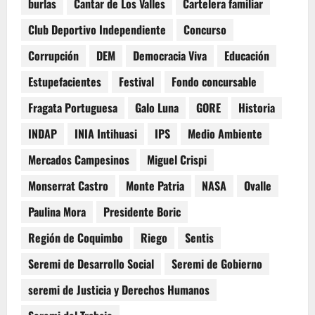
burlas
Cantar de Los Valles
Cartelera familiar
Club Deportivo Independiente
Concurso
Corrupción
DEM
Democracia Viva
Educación
Estupefacientes
Festival
Fondo concursable
Fragata Portuguesa
Galo Luna
GORE
Historia
INDAP
INIA Intihuasi
IPS
Medio Ambiente
Mercados Campesinos
Miguel Crispi
Monserrat Castro
Monte Patria
NASA
Ovalle
Paulina Mora
Presidente Boric
Región de Coquimbo
Riego
Sentis
Seremi de Desarrollo Social
Seremi de Gobierno
seremi de Justicia y Derechos Humanos