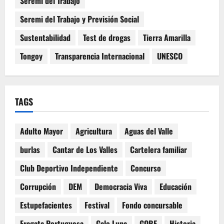
Seremi del Trabajo
Seremi del Trabajo y Previsión Social
Sustentabilidad
Test de drogas
Tierra Amarilla
Tongoy
Transparencia Internacional
UNESCO
TAGS
Adulto Mayor
Agricultura
Aguas del Valle
burlas
Cantar de Los Valles
Cartelera familiar
Club Deportivo Independiente
Concurso
Corrupción
DEM
Democracia Viva
Educación
Estupefacientes
Festival
Fondo concursable
Fragata Portuguesa
Galo Luna
GORE
Historia