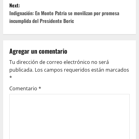
s
Next:
t
Indignación: En Monte Patria se movilizan por promesa
incumplida del Presidente Boric
n
a
v
Agregar un comentario
Tu dirección de correo electrónico no será
i
publicada.
Los campos requeridos están marcados
g
*
Comentario
*
a
t
i
o