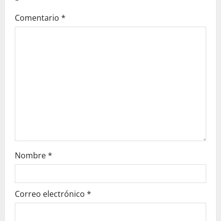
g
*
Comentario
*
a
t
i
o
n
Nombre
*
Correo electrónico
*