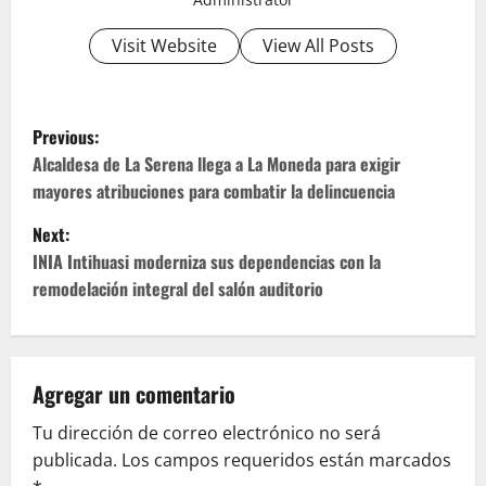
Visit Website
View All Posts
P
Previous:
o
Alcaldesa de La Serena llega a La Moneda para exigir
mayores atribuciones para combatir la delincuencia
s
Next:
t
INIA Intihuasi moderniza sus dependencias con la
remodelación integral del salón auditorio
n
a
v
Agregar un comentario
Tu dirección de correo electrónico no será
i
publicada.
Los campos requeridos están marcados