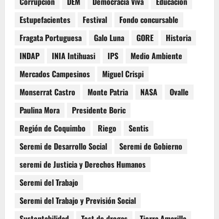
Corrupción
DEM
Democracia Viva
Educación
Estupefacientes
Festival
Fondo concursable
Fragata Portuguesa
Galo Luna
GORE
Historia
INDAP
INIA Intihuasi
IPS
Medio Ambiente
Mercados Campesinos
Miguel Crispi
Monserrat Castro
Monte Patria
NASA
Ovalle
Paulina Mora
Presidente Boric
Región de Coquimbo
Riego
Sentis
Seremi de Desarrollo Social
Seremi de Gobierno
seremi de Justicia y Derechos Humanos
Seremi del Trabajo
Seremi del Trabajo y Previsión Social
Sustentabilidad
Test de drogas
Tierra Amarilla