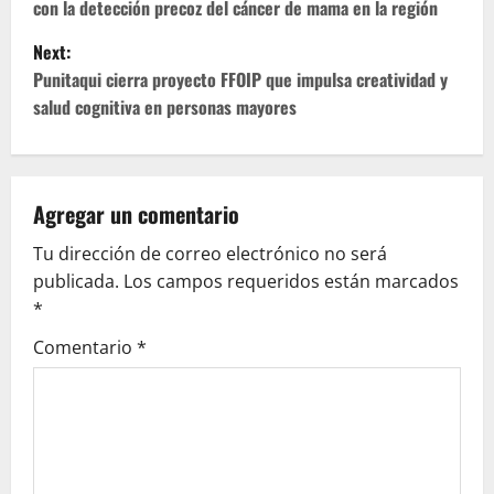
s
con la detección precoz del cáncer de mama en la región
t
Next:
Punitaqui cierra proyecto FFOIP que impulsa creatividad y
n
salud cognitiva en personas mayores
a
v
Agregar un comentario
i
Tu dirección de correo electrónico no será
g
publicada.
Los campos requeridos están marcados
*
a
Comentario
*
t
i
o