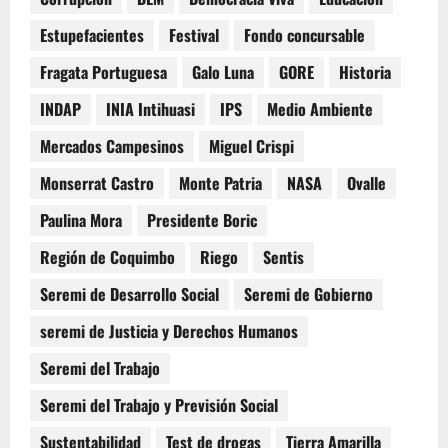
Estupefacientes
Festival
Fondo concursable
Fragata Portuguesa
Galo Luna
GORE
Historia
INDAP
INIA Intihuasi
IPS
Medio Ambiente
Mercados Campesinos
Miguel Crispi
Monserrat Castro
Monte Patria
NASA
Ovalle
Paulina Mora
Presidente Boric
Región de Coquimbo
Riego
Sentis
Seremi de Desarrollo Social
Seremi de Gobierno
seremi de Justicia y Derechos Humanos
Seremi del Trabajo
Seremi del Trabajo y Previsión Social
Sustentabilidad
Test de drogas
Tierra Amarilla