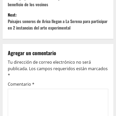
s
beneficio de los vecinos
t
Next:
Paisajes sonoros de Arica llegan a La Serena para participar
n
en 2 instancias del arte experimental
a
v
Agregar un comentario
i
Tu dirección de correo electrónico no será
g
publicada.
Los campos requeridos están marcados
*
a
Comentario
*
t
i
o