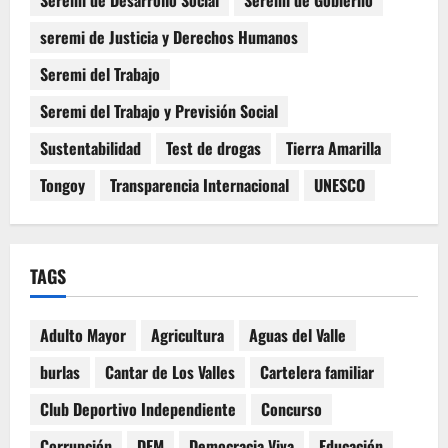
Seremi de Desarrollo Social
Seremi de Gobierno
seremi de Justicia y Derechos Humanos
Seremi del Trabajo
Seremi del Trabajo y Previsión Social
Sustentabilidad
Test de drogas
Tierra Amarilla
Tongoy
Transparencia Internacional
UNESCO
TAGS
Adulto Mayor
Agricultura
Aguas del Valle
burlas
Cantar de Los Valles
Cartelera familiar
Club Deportivo Independiente
Concurso
Corrupción
DEM
Democracia Viva
Educación