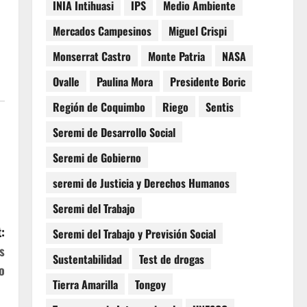
INIA Intihuasi
IPS
Medio Ambiente
Mercados Campesinos
Miguel Crispi
Monserrat Castro
Monte Patria
NASA
Ovalle
Paulina Mora
Presidente Boric
Región de Coquimbo
Riego
Sentis
Seremi de Desarrollo Social
Seremi de Gobierno
seremi de Justicia y Derechos Humanos
Seremi del Trabajo
:
Seremi del Trabajo y Previsión Social
s
Sustentabilidad
Test de drogas
o
Tierra Amarilla
Tongoy