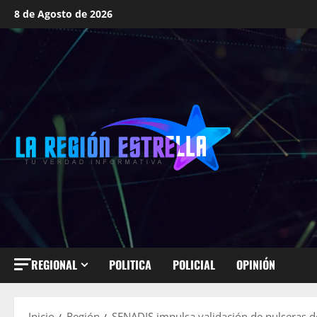
Saltar
8 de Agosto de 2026
al
contenido
REGIONAL
POLITICA
POLICIAL
OPINIÓN
Inicio
Región
SENADIS impulsa validación de pulseras d