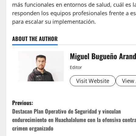
más funcionales en entornos de salud, cuál es l
responden los equipos profesionales frente a e
para escalar su implementación.
ABOUT THE AUTHOR
Miguel Bugueño Aran
Editor
Visit Website
View 
P
Previous:
Destacan Plan Operativo de Seguridad y vinculan
o
endurecimiento en Huachalalume con la ofensiva contra
s
crimen organizado