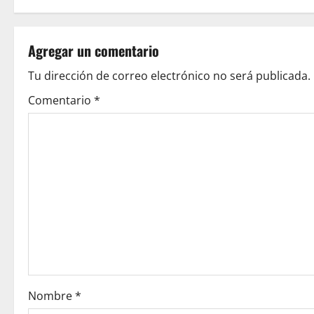
t
n
Agregar un comentario
a
Tu dirección de correo electrónico no será publicada.
v
Comentario
*
i
g
a
t
i
o
Nombre
*
n